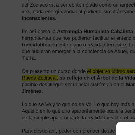
del Zodiaco va a ser contemplado como un
aspect
vez, cada energía zodiacal pudiera, simultáneam
inconscientes
.
Es así como la
Astrología Humanista Cabalista j
herramientas que nos pudieran facilitar el enten
transitables
en este plano o realidad terrestre. L
que pudieran emerger a la conciencia de Aquel, que
Tierra.
Os presento un curso donde
el objetivo último se
Rueda Zodiacal,
su reflejo en el Árbol de la Vi
posible despliegue secuencial sistémico en el
Man
Jiménez
.
Lo que se Ve y lo que no se Ve. Lo que hay más all
Aquello en lo que uno aparentemente pudiera senti
de la simple apariencia de la realidad visible, el
Para desde ahí, poder comprender desde una may