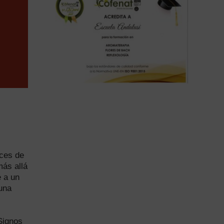
ices de
más allá
e a un
 una
Signos