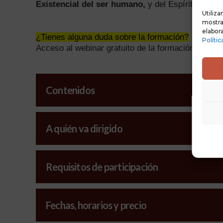
Existencial del ser humano,
y del Espíritu que le
Utiliza
mostrar
elabora
¿Tienes alguna duda sobre la formación?
Polític
Acceso al webinar gratuito de la formación
Contenidos
A quién va dirigido
Requisitos de participación
Fechas, horarios y precio