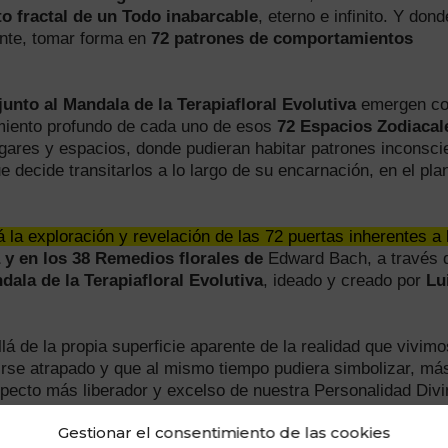
o fractal de un Todo inabarcable
, eterno e infinito. Y don
ente, tomar forma en
72 patrones de comportamientos
unto al Mandala de la Terapiafloral Evolutiva
emergen c
dimiento profundo de cada uno de esos
72 Espacios Zodiacal
ugares y espacios, donde pudieran habitar patrones inconsci
 decide transitarlos a lo largo de su encarnación, en el pla
rá la exploración y revelación de las 72 puertas inherentes a 
da y en los 38 Remedios florales de
Edward Bach, a través 
dala de la Terapiafloral Evolutiva
, ideado y creado por
Lu
á de la propia superficie aparente de la realidad que vivimo
rse atrapado y que al mismo tiempo pudiera simbolizar, más
 aspecto más liberador y excelso de nuestra Personalidad Divi
Gestionar el consentimiento de las cookies
or y más amplia perspectiva,
la Naturaleza Esencial y