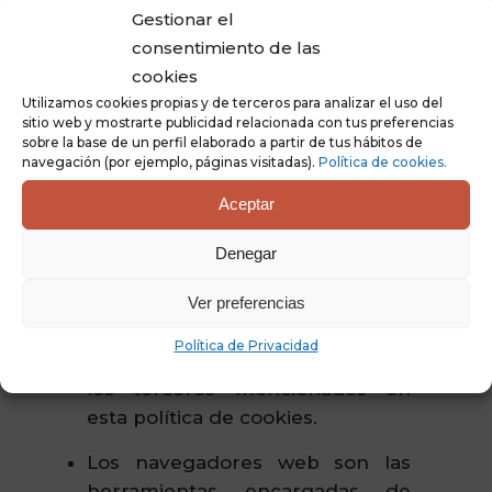
Gestionar el
utiliza sus propias cookies para
consentimiento de las
que usted pueda pinchar en
cookies
botones del tipo Me
Utilizamos cookies propias y de terceros para analizar el uso del
gusta o Compartir.
sitio web y mostrarte publicidad relacionada con tus preferencias
sobre la base de un perfil elaborado a partir de tus hábitos de
navegación (por ejemplo, páginas visitadas).
Política de cookies.
NOTAS ADICIONALES
Aceptar
Ni esta web ni sus
Denegar
representantes legales se hacen
responsables ni del contenido ni
Ver preferencias
de la veracidad de las políticas
Política de Privacidad
de privacidad que puedan tener
los terceros mencionados en
esta política de cookies.
Los navegadores web son las
herramientas encargadas de