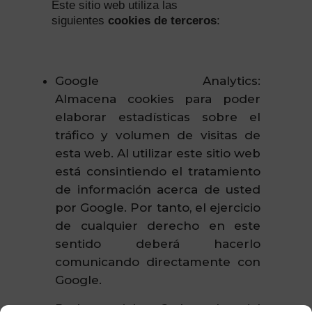
Este sitio web utiliza las
siguientes
cookies de terceros
:
Google Analytics:
Almacena cookies para poder
elaborar estadísticas sobre el
tráfico y volumen de visitas de
esta web. Al utilizar este sitio web
está consintiendo el tratamiento
de información acerca de usted
por Google. Por tanto, el ejercicio
de cualquier derecho en este
sentido deberá hacerlo
comunicando directamente con
Google.
Redes sociales: Cada red social