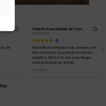
Valeria Fuenzalida de Toro
26/01/2025
ión de
Maravillosa reflexión Luis Jimenez, en
eso estamos, buscando el camino
simple y dificil a la vez, para llegar
más profundo en estas
comprensiones. Gracias por tu
Leer más
aporte siempre, gran terapia floral
evolutiva de la Escuela Andalusí.
eñas