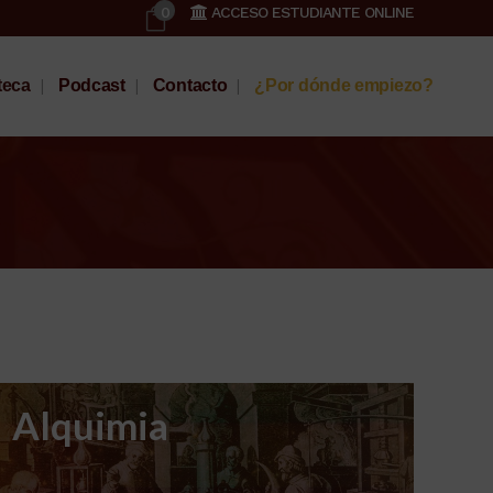
0
ACCESO ESTUDIANTE ONLINE
teca
Podcast
Contacto
¿Por dónde empiezo?
Alquimia