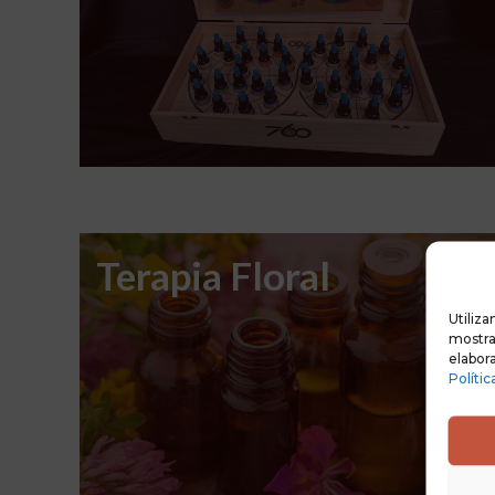
Terapia Floral
Utiliza
mostrar
elabora
Polític