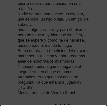
puerto nuestra participación en una
relación.
Nadie se pregunta qué es un esposo,
una esposa, un hijo o hija, un amigo, ya
sabes…
uno es algo para otro y para sí mismo,
pero no sabe muy bien que significa,
que se espera y como ha de hacerse,
aunque todo el mundo lo haga.
Esto nos ata a la repetición del rol para
mantener la relación y sobre todo nos
aleja de nosotras/os mismos/as.
Y aunque todos sigamos jugando al
juego de rol en el que estamos
atrapados, creo que casi nadie se
pregunta: ¿a qué estamos jugando?
¿TÚ SÍ?
Música original de Wardia Skool.