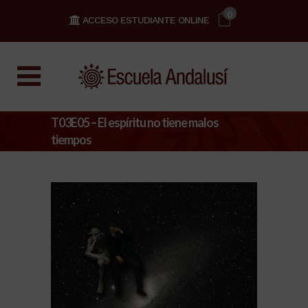
0
ACCESO ESTUDIANTE ONLINE
T03E05 – El espíritu no tiene malos
tiempos