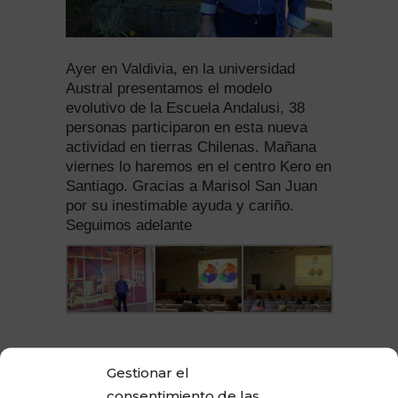
Ayer en Valdivia, en la universidad
Austral presentamos el modelo
evolutivo de la Escuela Andalusi, 38
personas participaron en esta nueva
actividad en tierras Chilenas. Mañana
viernes lo haremos en el centro Kero en
Santiago. Gracias a Marisol San Juan
por su inestimable ayuda y cariño.
Seguimos adelante
Gestionar el
consentimiento de las