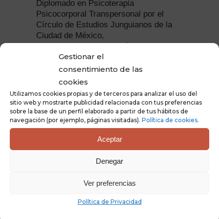
Diplomado en Psicoterapia
Psicocorporal Transpersonal por el
Círculo de Estudios Junguianos de la
Ciudad de México,
Diplomado en Homeopatía por la U de
Gestionar el
G.
consentimiento de las
Terapeuta Floral desde 1996,
cookies
Coordinadora e Instructora del
Utilizamos cookies propias y de terceros para analizar el uso del
Diplomado de terapia Floral en ITESO
sitio web y mostrarte publicidad relacionada con tus preferencias
Universidad Jesuita de Guadalajara
sobre la base de un perfil elaborado a partir de tus hábitos de
Coordinadora de la Escuela Andalusí en
navegación (por ejemplo, páginas visitadas).
Política de cookies.
Guadalajara, Jalisco México
Aceptar
Profesora invitada de la Escuela
Andalusí, desde el 2013.
Denegar
Profesora de Ayurveda en ITESO .
Universidad Jesuita de Guadalajara
Ver preferencias
Conferencista en el Congreso Lago
Floral Octubre del 2013.
Política de Privacidad
Conferencista en la Semana Binacional
de Salud en la Ciudad de San