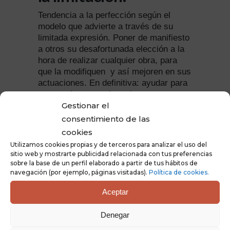
Tendencia a la perfección según el
modelo que advierte a través de su
limitada expresión. Poner de manifiesto
a otros su desafortunada elección a la
hora de realizar cualquier obra, para
que la modifiquen
y así mejoren en sus
actuaciones. En definitiva: ayudar para
conseguir un mundo mejor.
Gestionar el
consentimiento de las
cookies
Ámbito de
Utilizamos cookies propias y de terceros para analizar el uso del
sitio web y mostrarte publicidad relacionada con tus preferencias
sobre la base de un perfil elaborado a partir de tus hábitos de
exploración.
navegación (por ejemplo, páginas visitadas).
Política de cookies.
Aceptar
La encarnación de la Tolerancia.
Capacidad para convivir en un mismo
Denegar
espacio, reconociendo la aportación de
todos los miembros que en él se