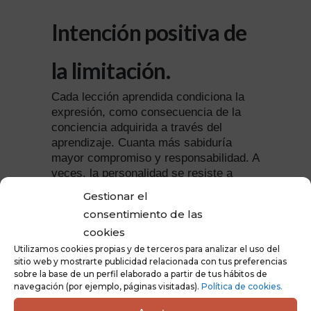
Intención positiva de
la limitación.
Cada lección aprendida condiciona la
expresión, como consecuencia de la
conciencia adquirida a través del
aprendizaje. Cuanta más sabiduría
mayor compromiso y responsabilidad. A
veces, la personalidad se resiste a
aprender, para mantener así su
Gestionar el
supuesta comodidad, fruto de la falta de
consentimiento de las
responsabilidad en la vida. No tendría
cookies
sentido para el Alma pasar de “curso”
sin haber aprendido las lecciones. Por
Utilizamos cookies propias y de terceros para analizar el uso del
sitio web y mostrarte publicidad relacionada con tus preferencias
ello está dispuesta a repetir, en una
sobre la base de un perfil elaborado a partir de tus hábitos de
vida, tantas veces como sea necesaria
navegación (por ejemplo, páginas visitadas).
Política de cookies.
una misma experiencia hasta conseguir
este objetivo.