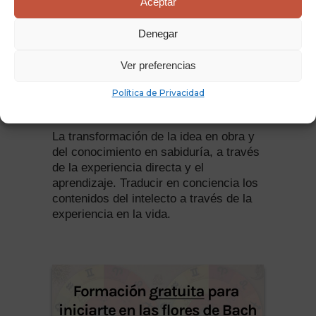
Aceptar
Denegar
Ámbito de
Ver preferencias
Política de Privacidad
exploración.
La transformación de la idea en obra y
del conocimiento en sabiduría, a través
de la experiencia directa y el
aprendizaje. Traducir en conciencia los
contenidos del intelecto a través de la
experiencia en la vida.