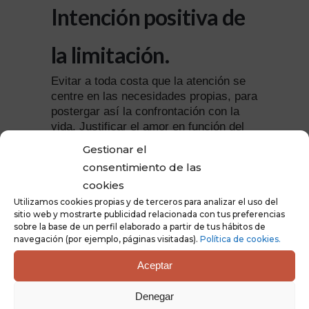
Intención positiva de
la limitación.
Evitar a toda costa que la atención se
centre en las necesidades propias, para
postergar así la confrontación con la
vida. Justificar el amor en función del
sufrimiento: “cuanto más me preocupo
Gestionar el
y sufro por ti, más te amo”.
consentimiento de las
cookies
Utilizamos cookies propias y de terceros para analizar el uso del
sitio web y mostrarte publicidad relacionada con tus preferencias
Ámbito de
sobre la base de un perfil elaborado a partir de tus hábitos de
navegación (por ejemplo, páginas visitadas).
Política de cookies.
exploración.
Aceptar
La cercanía afectiva y el parentesco
Denegar
familiar facilitan, la mayoría de las