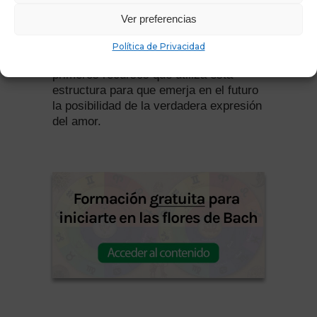
veces, que el amor filial surja entre los
Ver preferencias
seres humanos como embrión del
verdadero amor incondicional. Los
Política de Privacidad
vínculos afectivos familiares son los
primeros recursos que utiliza esta
estructura para que emerja en el futuro
la posibilidad de la verdadera expresión
del amor.