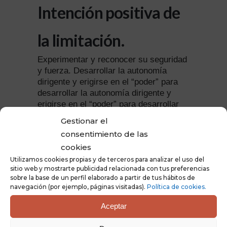
Intención positiva de
la limitación.
Experimentar y reconocer su seguridad
y fuerza. Desarrollar la autonomía
dirigente y erigirse en el “poder” para
desarrollar la autonomía dirigente y
erigirse en el “poder” para desarrollar
su mandato. Aunque su mando esté
Gestionar el
basado en satisfacer sus propias
consentimiento de las
necesidades, es el primer paso para
cookies
desarrollar con destreza la nueva
capacidad que, como líder,
Utilizamos cookies propias y de terceros para analizar el uso del
sitio web y mostrarte publicidad relacionada con tus preferencias
experimenta.
sobre la base de un perfil elaborado a partir de tus hábitos de
navegación (por ejemplo, páginas visitadas).
Política de cookies.
Aceptar
Ámbito de