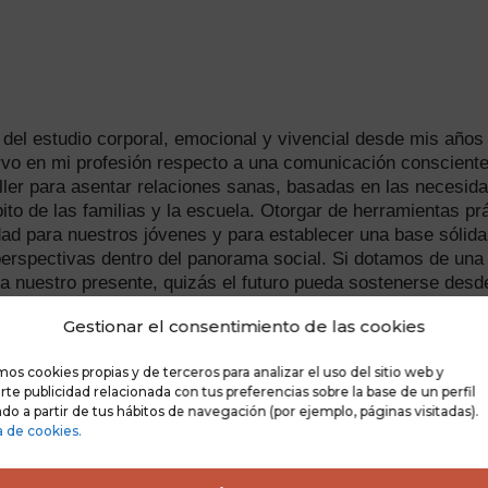
 del estudio corporal, emocional y vivencial desde mis años
rvo en mi profesión respecto a una comunicación consciente
ller para asentar relaciones sanas, basadas en las necesid
ito de las familias y la escuela. Otorgar de herramientas pr
idad para nuestros jóvenes y para establecer una base sólida
erspectivas dentro del panorama social. Si dotamos de una
a nuestro presente, quizás el futuro pueda sostenerse desde
eativa en el constante cambio que es la vida.
Gestionar el consentimiento de las cookies
mos cookies propias y de terceros para analizar el uso del sitio web y
te publicidad relacionada con tus preferencias sobre la base de un perfil
umano.
do a partir de tus hábitos de navegación (por ejemplo, páginas visitadas).
sa como en la escuela.
a de cookies.