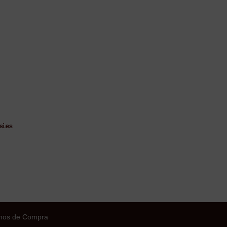
i.es
nos de Compra