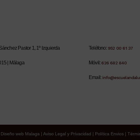
Sánchez Pastor 1, 1º Izquierda
Teléfono:
952 00 61 37
015 | Málaga
Móvil:
626 682 840
Email:
info@escuelandalus
Diseño web Malaga
|
Aviso Legal y Privacidad
|
Política Envios
|
Térmi