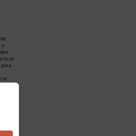
 de
 y
ades
ácticas
 para
 el