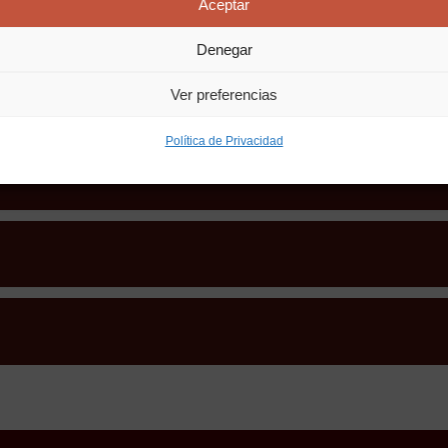
Aceptar
pias como de mi entorno.
n mi cosmovisión expresiva.
Denegar
o no caer en ella.
 puedo ayudarle.
Ver preferencias
Política de Privacidad