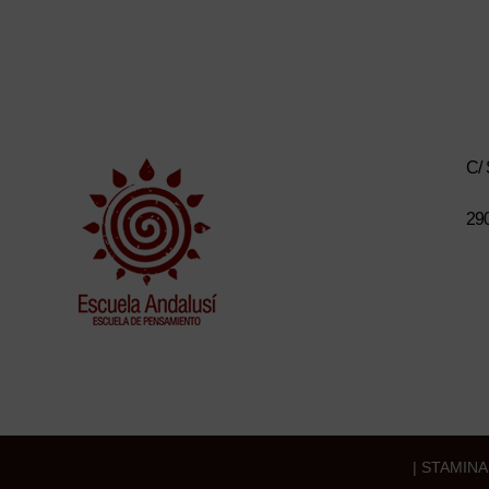
C/ 
29
|
STAMINA 