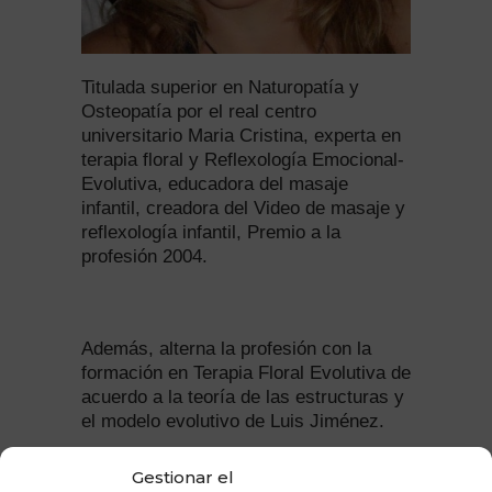
Titulada superior en Naturopatía y
Osteopatía por el real centro
universitario Maria Cristina, experta en
terapia floral y Reflexología Emocional-
Evolutiva, educadora del masaje
infantil, creadora del Video de masaje y
reflexología infantil, Premio a la
profesión 2004.
Además, alterna la profesión con la
formación en Terapia Floral Evolutiva de
acuerdo a la teoría de las estructuras y
el modelo evolutivo de Luis Jiménez.
Gestionar el