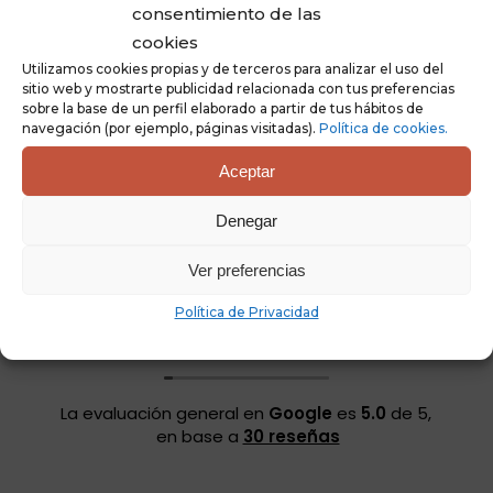
consentimiento de las
cookies
Utilizamos cookies propias y de terceros para analizar el uso del
sitio web y mostrarte publicidad relacionada con tus preferencias
sobre la base de un perfil elaborado a partir de tus hábitos de
Lola García
navegación (por ejemplo, páginas visitadas).
Política de cookies.
27/02/2025
Aceptar
Aquí hice un taller de Sanación Cabalística con
Denegar
Eduardo Madirolas,
El sitio es precioso , con techos y paredes pintadas!!!! ,
Ver preferencias
puertas como las de antes con arte incluido, muy bien
conservado y manteniendo un viaje en el tiempo. Y
Leer más
Política de Privacidad
además un trato encantador .
Muy recomendable!!!!!,✨✨✨
La evaluación general en
Google
es
5.0
de 5,
en base a
30 reseñas