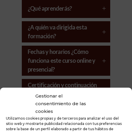
¿Qué aprenderás?
¿A quién va dirigida esta
formación?
Fechas y horarios ¿Cómo
funciona este curso online y
presencial?
Certificación y continuación
de la formación
Gestionar el
consentimiento de las
cookies
Imparte
Utilizamos cookies propias y de terceros para analizar el uso del
sitio web y mostrarte publicidad relacionada con tus preferencias
sobre la base de un perfil elaborado a partir de tus hábitos de