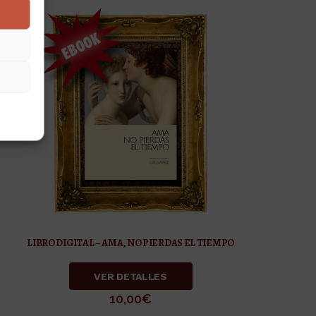
LIBRO DIGITAL – AMA, NO PIERDAS EL TIEMPO
VER DETALLES
10,00
€