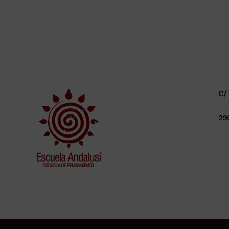
C/ 
29