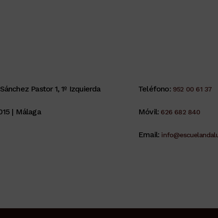
Sánchez Pastor 1, 1º Izquierda
Teléfono:
952 00 61 37
015 | Málaga
Móvil:
626 682 840
Email:
info@escuelandalu