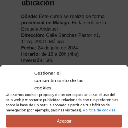
ubicación
Dónde:
Este curso se realiza de forma
presencial en Málaga
. En la sede de la
Escuela Andalusí
Dirección:
Calle Sánchez Pastor n1,
1ºizq. 29015 Málaga
Fecha:
24 de julio de 2024
Horario:
de 16 a 20h (4hs)
Inversión:
50€
Gestionar el
consentimiento de las
cookies
Reserva tu plaza
Utilizamos cookies propias y de terceros para analizar el uso del
sitio web y mostrarte publicidad relacionada con tus preferencias
sobre la base de un perfil elaborado a partir de tus hábitos de
navegación (por ejemplo, páginas visitadas).
Política de cookies.
Imparte:
Aceptar