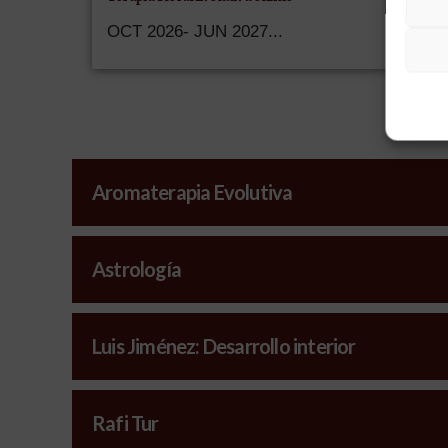
OCT 2026- JUN 2027...
Aromaterapia Evolutiva
Astrología
Luis Jiménez: Desarrollo interior
Rafi Tur