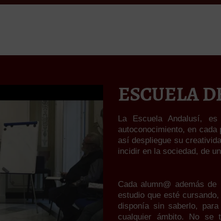
ESCUELA D
La Escuela Andalusí, es
autoconocimiento, en cada 
así despliegue su creativid
incidir en la sociedad, de 
Cada alumn@ además de int
estudio que esté cursando, 
disponía sin saberlo, para
cualquier ámbito. No se t