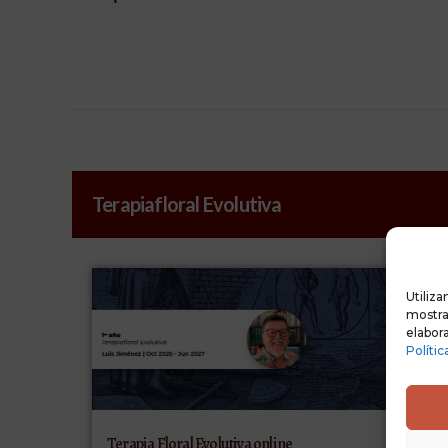
Terapiafloral Evolutiva
Utiliza
mostrar
elabora
Polític
Terapia Floral Evolutiva online