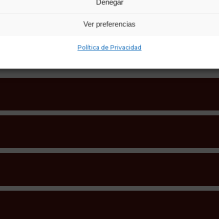
Denegar
Formación continuada...
Ver preferencias
Política de Privacidad