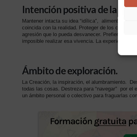
Intención positiva de la limi
Mantener intacta su idea “idílica”,
alimentarla y a
coincida con la realidad. Proteger de los contenido
agresión que lo pueda desvanecer. Prefiere vivir e
imposible realizar esa vivencia. La experiencia po
Ámbito de exploración.
La Creación, la inspiración, el alumbramiento.
Des
todas las cosas. Destreza para “navegar”
por el 
un ámbito personal o colectivo para fraguarlas com