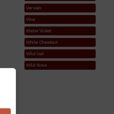
Vervain
Vine
Water Violet
White Chestnut
Wild Oat
Wild Rose
uturo e
ísica.
es”
que
n se
 que