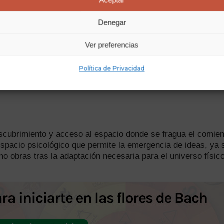
tación.
Denegar
segurarse de que seguirá, para poder ser vivida en el mome
s físicos inadecuados a lo “ideal”
para preservarlo de
cual
Ver preferencias
n su mente lo ideal, antes de perder la esperanza y admitir
dría desvanecer su ideal.
Política de Privacidad
cubrimiento y acceso al espacio donde se fragua el comie
espacio psicológico que permite la emergencia de ideas, ya 
o obras tras la adaptación necesaria para el universo físico