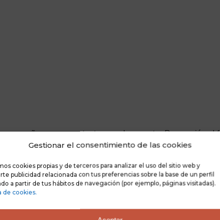
sía, ensueño y poco contacto con el presente. Proyección al f
e que dificulta la atención y concentración en la realidad f
Gestionar el consentimiento de las cookies
n tema en concreto. Creación de personajes e historias “dulc
ente, a la espera de mejores
tiempos cuando todo sea segú
mos cookies propias y de terceros para analizar el uso del sitio web y
te publicidad relacionada con tus preferencias sobre la base de un perfil
y desinterés por la vida. Su refugio es su mundo idílico al
do a partir de tus hábitos de navegación (por ejemplo, páginas visitadas).
a de cookies.
Aceptar