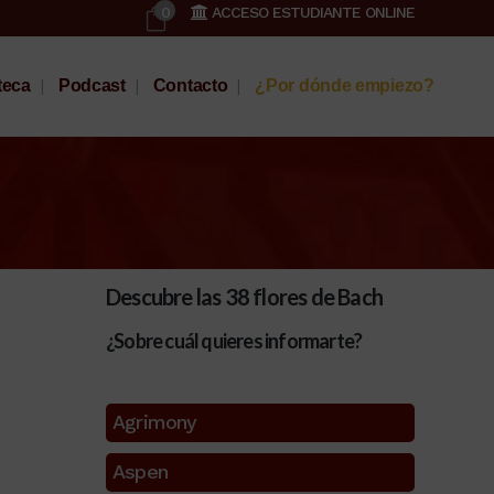
0
ACCESO ESTUDIANTE ONLINE
teca
Podcast
Contacto
¿Por dónde empiezo?
Descubre las 38 flores de Bach
¿Sobre cuál quieres informarte?
Agrimony
Aspen