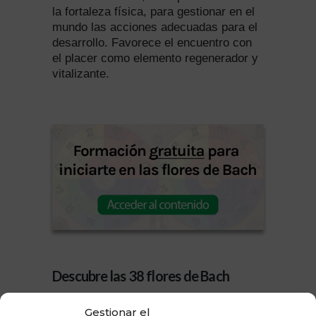
la fortaleza física, para gestionar en el
mundo las acciones adecuadas para el
desarrollo. Favorece el encuentro con
el placer como elemento regenerador y
vitalizante.
Descubre las 38 flores de Bach
¿Sobre cuál quieres informarte?
Gestionar el