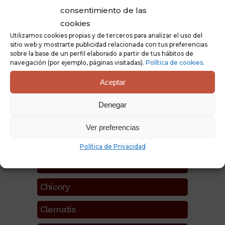
consentimiento de las
cookies
Agrimony
Utilizamos cookies propias y de terceros para analizar el uso del
sitio web y mostrarte publicidad relacionada con tus preferencias
Aspen
sobre la base de un perfil elaborado a partir de tus hábitos de
navegación (por ejemplo, páginas visitadas).
Política de cookies.
Beech
Aceptar
Centaury
Denegar
Cerato
Ver preferencias
Cherry Plum
Política de Privacidad
Chestnut Bud
Chicory
Clematis